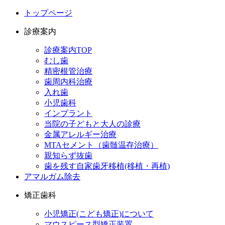
トップページ
診療案内
診療案内TOP
むし歯
精密根管治療
歯周内科治療
入れ歯
小児歯科
インプラント
当院の子どもと大人の診療
金属アレルギー治療
MTAセメント（歯髄温存治療）
親知らず抜歯
歯を残す自家歯牙移植(移植・再植)
アマルガム除去
矯正歯科
小児矯正(こども矯正)について
マウスピース型矯正装置