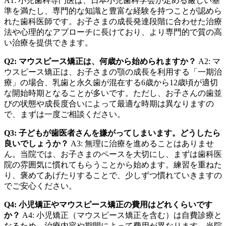
A1: 小児歯科専門医は、日本小児歯科学会が定める厳しい基
準を満たし、専門的な知識と豊富な経験を持つことが認めら
れた歯科医師です。お子さまの成長発達段階に合わせた治療
法や心理的なアプローチに長けており、より専門的で質の高
い治療を提供できます。
Q2: マウスピース矯正は、何歳から始められますか？
A2: マ
ウスピース矯正は、お子さまの顎の成長を利用する「一期治
療」の場合、乳歯と永久歯が混在する6歳から12歳頃が適切
な開始時期となることが多いです。ただし、お子さんの歯並
びの状態や成長度合いによって最適な時期は異なりますの
で、まずは一度ご相談ください。
Q3: 子どもが歯医者さんを嫌がってしまいます。どうしたら
良いでしょうか？
A3: 無理に治療を進めることはありませ
ん。当院では、お子さまのペースを大切にし、まずは歯科医
院の雰囲気に慣れてもらうことから始めます。練習を重ねた
り、褒めてあげたりすることで、少しずつ慣れていきますの
でご安心ください。
Q4: 小児矯正やマウスピース矯正の費用はどれくらいです
か？
A4: 小児矯正（マウスピース矯正を含む）は自費診療と
なるため、治療内容や期間によって費用が異なります。当院