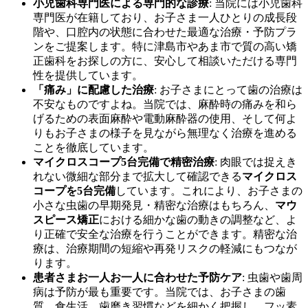
小児歯科専門医による専門的な診療
: 当院には小児歯科
専門医が在籍しており、お子さま一人ひとりの成長段
階や、口腔内の状態に合わせた最適な治療・予防プラ
ンをご提案します。特に津島市やあま市で質の高い矯
正歯科をお探しの方に、安心して相談いただける専門
性を提供しています。
「痛み」に配慮した治療
: お子さまにとって歯の治療は
不安なものですよね。当院では、麻酔時の痛みを和ら
げるための表面麻酔や電動麻酔器の使用、そして何よ
りもお子さまの様子を見ながら無理なく治療を進める
ことを徹底しています。
マイクロスコープ5台完備で精密治療
: 肉眼では捉えき
れない微細な部分まで拡大して確認できる
マイクロス
コープを5台完備
しています。これにより、お子さまの
小さな虫歯の早期発見・精密な治療はもちろん、
マウ
スピース矯正
における細かな歯の動きの調整など、よ
り正確で安全な治療を行うことができます。精密な治
療は、治療期間の短縮や再発リスクの軽減にもつなが
ります。
患者さまお一人お一人に合わせた予防ケア
: 虫歯や歯周
病は予防が最も重要です。当院では、お子さまの歯
質、食生活、歯磨き習慣などを細かく把握し、フッ素