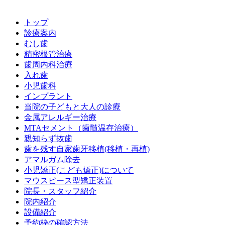
トップ
診療案内
むし歯
精密根管治療
歯周内科治療
入れ歯
小児歯科
インプラント
当院の子どもと大人の診療
金属アレルギー治療
MTAセメント（歯髄温存治療）
親知らず抜歯
歯を残す自家歯牙移植(移植・再植)
アマルガム除去
小児矯正(こども矯正)について
マウスピース型矯正装置
院長・スタッフ紹介
院内紹介
設備紹介
予約枠の確認方法