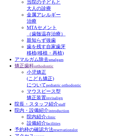
当院の子どもと
大人の診療
金属アレルギー
治療
MTAセメント
（歯髄温存治療）
親知らず抜歯
歯を残す自家歯牙
移植(移植・再植)
アマルガム除去
amalgam
矯正歯科
orthodontic
小児矯正
(こども矯正)
について
pediatric orthodontic
マウスピース型
矯正装置
invisalign
院長・スタッフ紹介
staff
院内・設備紹介
introduction
院内紹介
clinic
設備紹介
facilities
予約枠の確認方法
reservationslot
アクセス