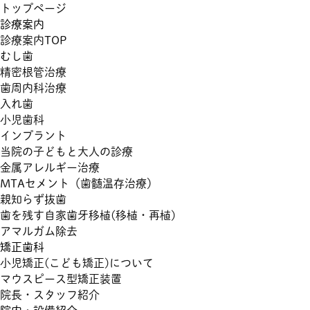
トップページ
診療案内
診療案内TOP
むし歯
精密根管治療
歯周内科治療
入れ歯
小児歯科
インプラント
当院の子どもと大人の診療
金属アレルギー治療
MTAセメント（歯髄温存治療）
親知らず抜歯
歯を残す自家歯牙移植(移植・再植)
アマルガム除去
矯正歯科
小児矯正(こども矯正)について
マウスピース型矯正装置
院長・スタッフ紹介