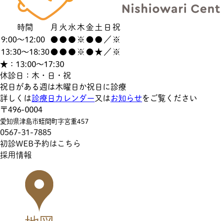
時間
月
火
水
木
金
土
日
祝
9:00～12:00
●
●
●
※
●
●
／
※
13:30～18:30
●
●
●
※
●
★
／
※
★：13:00～17:30
休診日：木・日・祝
祝日がある週は木曜日か祝日に診療
詳しくは
診療日カレンダー
又は
お知らせ
をご覧ください
〒496-0004
愛知県津島市蛭間町字宮重457
0567-31-7885
初診WEB予約はこちら
採用情報