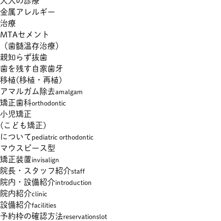
大人の診療
金属アレルギー
治療
MTAセメント
（歯髄温存治療）
親知らず抜歯
歯を残す自家歯牙
移植(移植・再植)
アマルガム除去
amalgam
矯正歯科
orthodontic
小児矯正
(こども矯正)
について
pediatric orthodontic
マウスピース型
矯正装置
invisalign
院長・スタッフ紹介
staff
院内・設備紹介
introduction
院内紹介
clinic
設備紹介
facilities
予約枠の確認方法
reservationslot