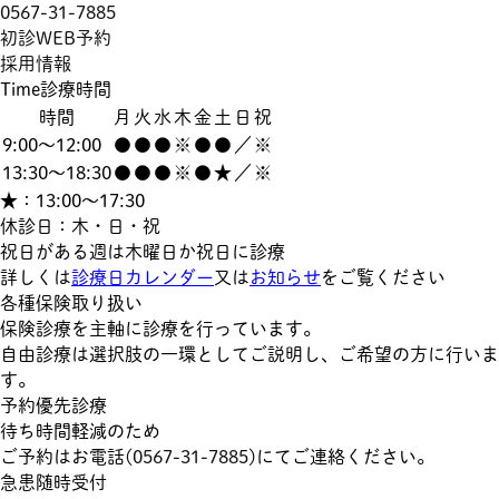
0567-31-7885
初診WEB予約
採用情報
Time
診療時間
時間
月
火
水
木
金
土
日
祝
9:00～12:00
●
●
●
※
●
●
／
※
13:30～18:30
●
●
●
※
●
★
／
※
★：13:00～17:30
休診日：木・日・祝
祝日がある週は木曜日か祝日に診療
詳しくは
診療日カレンダー
又は
お知らせ
をご覧ください
各種保険取り扱い
保険診療を主軸に診療を行っています。
自由診療は選択肢の一環としてご説明し、ご希望の方に行いま
す。
予約優先診療
待ち時間軽減のため
ご予約はお電話(
0567-31-7885
)にてご連絡ください。
急患随時受付