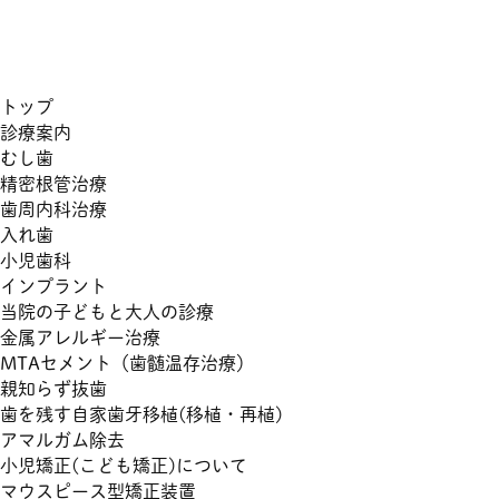
トップ
診療案内
むし歯
精密根管治療
歯周内科治療
入れ歯
小児歯科
インプラント
当院の子どもと大人の診療
金属アレルギー治療
MTAセメント（歯髄温存治療）
親知らず抜歯
歯を残す自家歯牙移植(移植・再植)
アマルガム除去
小児矯正(こども矯正)について
マウスピース型矯正装置