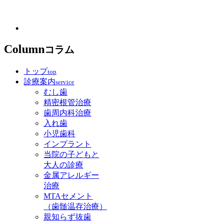
Column
コラム
トップ
top
診療案内
service
むし歯
精密根管治療
歯周内科治療
入れ歯
小児歯科
インプラント
当院の子どもと
大人の診療
金属アレルギー
治療
MTAセメント
（歯髄温存治療）
親知らず抜歯