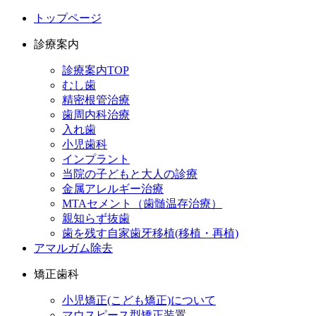
トップページ
診療案内
診療案内TOP
むし歯
精密根管治療
歯周内科治療
入れ歯
小児歯科
インプラント
当院の子どもと大人の診療
金属アレルギー治療
MTAセメント（歯髄温存治療）
親知らず抜歯
歯を残す自家歯牙移植(移植・再植)
アマルガム除去
矯正歯科
小児矯正(こども矯正)について
マウスピース型矯正装置