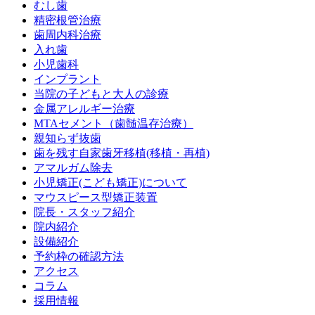
むし歯
精密根管治療
歯周内科治療
入れ歯
小児歯科
インプラント
当院の子どもと大人の診療
金属アレルギー治療
MTAセメント（歯髄温存治療）
親知らず抜歯
歯を残す自家歯牙移植(移植・再植)
アマルガム除去
小児矯正(こども矯正)について
マウスピース型矯正装置
院長・スタッフ紹介
院内紹介
設備紹介
予約枠の確認方法
アクセス
コラム
採用情報