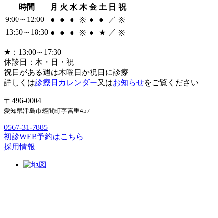
時間
月
火
水
木
金
土
日
祝
9:00～12:00
／
●
●
●
●
●
※
※
13:30～18:30
／
●
●
●
●
★
※
※
★：13:00～17:30
休診日：木・日・祝
祝日がある週は木曜日か祝日に診療
詳しくは
診療日カレンダー
又は
お知らせ
をご覧ください
〒496-0004
愛知県津島市蛭間町字宮重457
0567-31-7885
初診WEB予約はこちら
採用情報