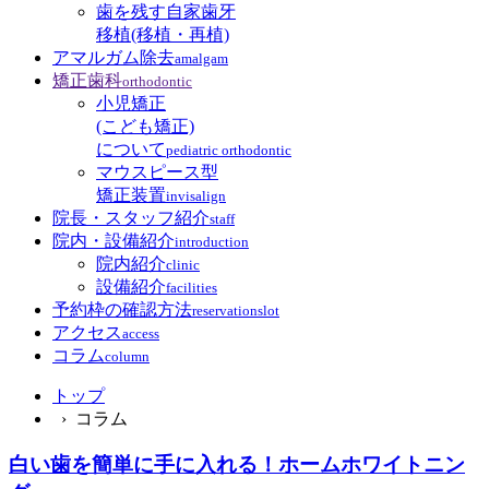
歯を残す自家歯牙
移植(移植・再植)
アマルガム除去
amalgam
矯正歯科
orthodontic
小児矯正
(こども矯正)
について
pediatric orthodontic
マウスピース型
矯正装置
invisalign
院長・スタッフ紹介
staff
院内・設備紹介
introduction
院内紹介
clinic
設備紹介
facilities
予約枠の確認方法
reservationslot
アクセス
access
コラム
column
トップ
› コラム
白い歯を簡単に手に入れる！ホームホワイトニン