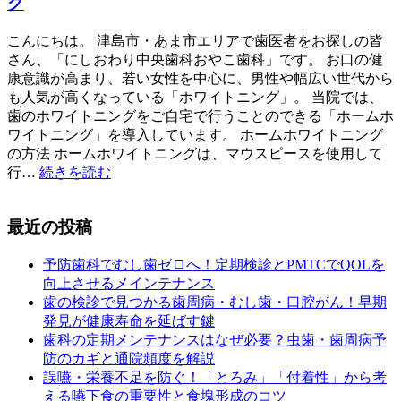
グ
こんにちは。 津島市・あま市エリアで歯医者をお探しの皆
さん、「にしおわり中央歯科おやこ歯科」です。 お口の健
康意識が高まり、若い女性を中心に、男性や幅広い世代から
も人気が高くなっている「ホワイトニング」。 当院では、
歯のホワイトニングをご自宅で行うことのできる「ホームホ
ワイトニング」を導入しています。 ホームホワイトニング
の方法 ホームホワイトニングは、マウスピースを使用して
行…
続きを読む
最近の投稿
予防歯科でむし歯ゼロへ！定期検診とPMTCでQOLを
向上させるメインテナンス
歯の検診で見つかる歯周病・むし歯・口腔がん！早期
発見が健康寿命を延ばす鍵
歯科の定期メンテナンスはなぜ必要？虫歯・歯周病予
防のカギと通院頻度を解説
誤嚥・栄養不足を防ぐ！「とろみ」「付着性」から考
える嚥下食の重要性と食塊形成のコツ