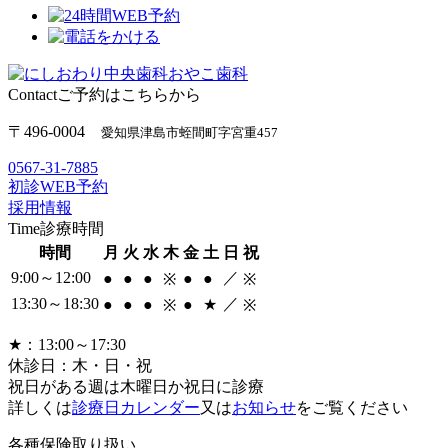
Contact
ご予約はこちらから
〒496-0004
愛知県津島市蛭間町字宮重457
0567-31-7885
初診WEB予約
採用情報
Time
診療時間
時間
月
火
水
木
金
土
日
祝
9:00～12:00
／
●
●
●
●
●
※
※
13:30～18:30
／
●
●
●
●
★
※
※
★：13:00～17:30
休診日：木・日・祝
祝日がある週は木曜日か祝日に診療
詳しくは
診療日カレンダー
又は
お知らせ
をご覧ください
各種保険取り扱い