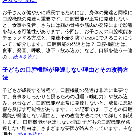
さないために
お子さんが健やかに成長するためには、身体の発達と同様に
口腔機能の発達も重要です。口腔機能が正常に発達しない
と、食事や発音、さらには顔の骨格や筋肉の発達にまで影響
を与える可能性があります。今回は、お子さんの口腔機能を
チェックする方法と、発達不全を防ぐためにできることにつ
いてご紹介します。 口腔機能の発達とは？ 口腔機能とは、
食事、発音、呼吸、嚥下（飲み込み）など、口腻を使う一連
の…
続きを読む
子どもの口腔機能が発達しない理由とその改善方
法
子どもが成長する過程で、口腔機能の発達は非常に重要で
す。食事をしっかりと摂るための咀嚼（噛む力）や飲み込
み、発音など、口腔機能が正常に発達しないと、成長に悪影
響を及ぼす可能性があります。この記事では、子どもの口腔
機能が発達しない理由と、その改善方法について詳しく解説
します。 口腔機能が発達しない理由 子どもの口腔機能が発
達しない理由は、さまざまな要因が絡み合っています。主な
理由…
続きを読む