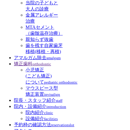
当院の子どもと
大人の診療
金属アレルギー
治療
MTAセメント
（歯髄温存治療）
親知らず抜歯
歯を残す自家歯牙
移植(移植・再植)
アマルガム除去
amalgam
矯正歯科
orthodontic
小児矯正
(こども矯正)
について
pediatric orthodontic
マウスピース型
矯正装置
invisalign
院長・スタッフ紹介
staff
院内・設備紹介
introduction
院内紹介
clinic
設備紹介
facilities
予約枠の確認方法
reservationslot