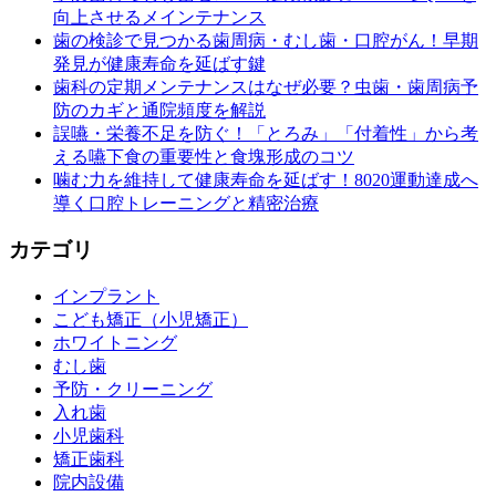
向上させるメインテナンス
歯の検診で見つかる歯周病・むし歯・口腔がん！早期
発見が健康寿命を延ばす鍵
歯科の定期メンテナンスはなぜ必要？虫歯・歯周病予
防のカギと通院頻度を解説
誤嚥・栄養不足を防ぐ！「とろみ」「付着性」から考
える嚥下食の重要性と食塊形成のコツ
噛む力を維持して健康寿命を延ばす！8020運動達成へ
導く口腔トレーニングと精密治療
カテゴリ
インプラント
こども矯正（小児矯正）
ホワイトニング
むし歯
予防・クリーニング
入れ歯
小児歯科
矯正歯科
院内設備