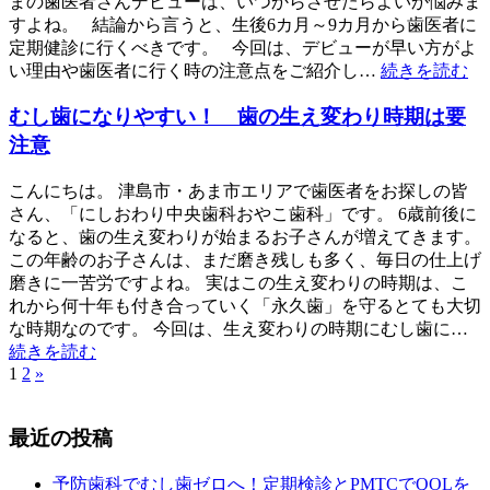
まの歯医者さんデビューは、いつからさせたらよいか悩みま
すよね。 結論から言うと、生後6カ月～9カ月から歯医者に
定期健診に行くべきです。 今回は、デビューが早い方がよ
い理由や歯医者に行く時の注意点をご紹介し…
続きを読む
むし歯になりやすい！ 歯の生え変わり時期は要
注意
こんにちは。 津島市・あま市エリアで歯医者をお探しの皆
さん、「にしおわり中央歯科おやこ歯科」です。 6歳前後に
なると、歯の生え変わりが始まるお子さんが増えてきます。
この年齢のお子さんは、まだ磨き残しも多く、毎日の仕上げ
磨きに一苦労ですよね。 実はこの生え変わりの時期は、こ
れから何十年も付き合っていく「永久歯」を守るとても大切
な時期なのです。 今回は、生え変わりの時期にむし歯に…
続きを読む
1
2
»
最近の投稿
予防歯科でむし歯ゼロへ！定期検診とPMTCでQOLを