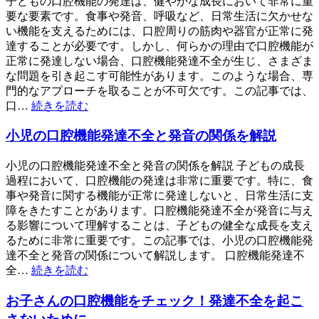
子どもの口腔機能の発達は、健やかな成長において非常に重
要な要素です。食事や発音、呼吸など、日常生活に欠かせな
い機能を支えるためには、口腔周りの筋肉や器官が正常に発
達することが必要です。しかし、何らかの理由で口腔機能が
正常に発達しない場合、口腔機能発達不全が生じ、さまざま
な問題を引き起こす可能性があります。このような場合、専
門的なアプローチを取ることが不可欠です。この記事では、
口…
続きを読む
小児の口腔機能発達不全と発音の関係を解説
小児の口腔機能発達不全と発音の関係を解説 子どもの成長
過程において、口腔機能の発達は非常に重要です。特に、食
事や発音に関する機能が正常に発達しないと、日常生活に支
障をきたすことがあります。口腔機能発達不全が発音に与え
る影響について理解することは、子どもの健全な成長を支え
るために非常に重要です。この記事では、小児の口腔機能発
達不全と発音の関係について解説します。 口腔機能発達不
全…
続きを読む
お子さんの口腔機能をチェック！発達不全を起こ