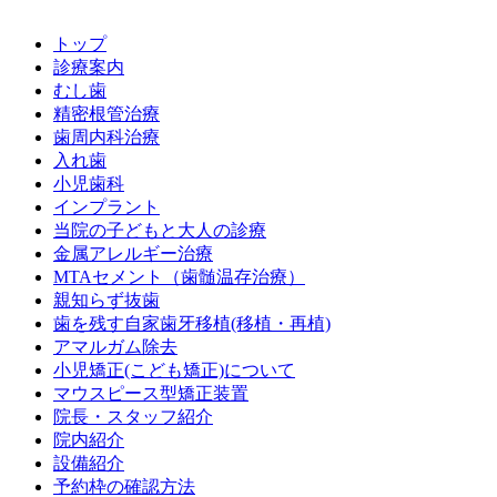
トップ
診療案内
むし歯
精密根管治療
歯周内科治療
入れ歯
小児歯科
インプラント
当院の子どもと大人の診療
金属アレルギー治療
MTAセメント（歯髄温存治療）
親知らず抜歯
歯を残す自家歯牙移植(移植・再植)
アマルガム除去
小児矯正(こども矯正)について
マウスピース型矯正装置
院長・スタッフ紹介
院内紹介
設備紹介
予約枠の確認方法