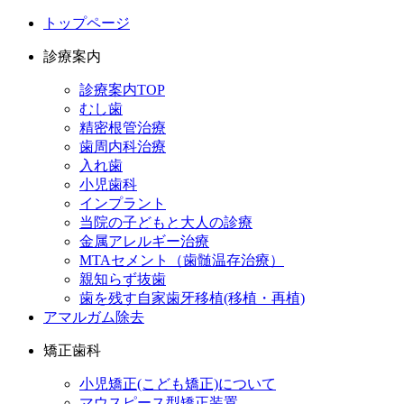
トップページ
診療案内
診療案内TOP
むし歯
精密根管治療
歯周内科治療
入れ歯
小児歯科
インプラント
当院の子どもと大人の診療
金属アレルギー治療
MTAセメント（歯髄温存治療）
親知らず抜歯
歯を残す自家歯牙移植(移植・再植)
アマルガム除去
矯正歯科
小児矯正(こども矯正)について
マウスピース型矯正装置