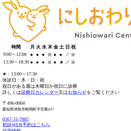
時間
月
火
水
木
金
土
日
祝
9:00～12:00
／
●
●
●
●
●
※
※
13:30～18:30
／
●
●
●
●
★
※
※
★：13:00～17:30
休診日：木・日・祝
祝日がある週は木曜日か祝日に診療
詳しくは
診療日カレンダー
又は
お知らせ
をご覧ください
〒496-0004
愛知県津島市蛭間町字宮重457
0567-31-7885
初診WEB予約はこちら
採用情報