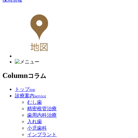
Column
コラム
トップ
top
診療案内
service
むし歯
精密根管治療
歯周内科治療
入れ歯
小児歯科
インプラント