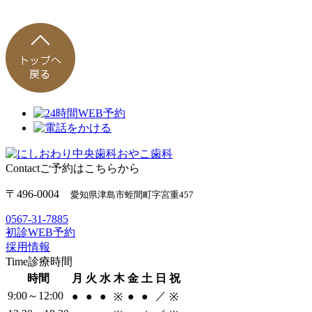
Contact
ご予約はこちらから
〒496-0004
愛知県津島市蛭間町字宮重457
0567-31-7885
初診WEB予約
採用情報
Time
診療時間
時間
月
火
水
木
金
土
日
祝
9:00～12:00
／
●
●
●
●
●
※
※