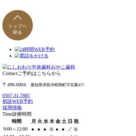
Contact
ご予約はこちらから
〒496-0004
愛知県津島市蛭間町字宮重457
0567-31-7885
初診WEB予約
採用情報
Time
診療時間
時間
月
火
水
木
金
土
日
祝
9:00～12:00
／
●
●
●
●
●
※
※