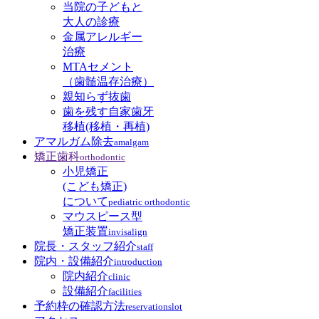
当院の子どもと
大人の診療
金属アレルギー
治療
MTAセメント
（歯髄温存治療）
親知らず抜歯
歯を残す自家歯牙
移植(移植・再植)
アマルガム除去
amalgam
矯正歯科
orthodontic
小児矯正
(こども矯正)
について
pediatric orthodontic
マウスピース型
矯正装置
invisalign
院長・スタッフ紹介
staff
院内・設備紹介
introduction
院内紹介
clinic
設備紹介
facilities
予約枠の確認方法
reservationslot