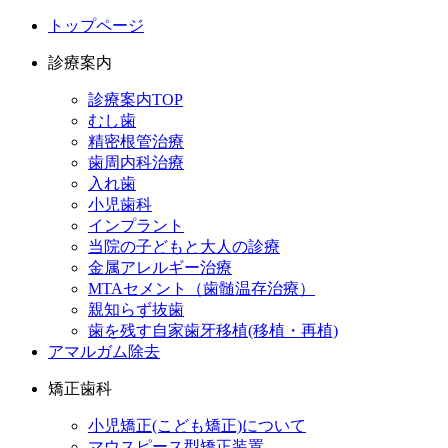
トップページ
診療案内
診療案内TOP
むし歯
精密根管治療
歯周内科治療
入れ歯
小児歯科
インプラント
当院の子どもと大人の診療
金属アレルギー治療
MTAセメント（歯髄温存治療）
親知らず抜歯
歯を残す自家歯牙移植(移植・再植)
アマルガム除去
矯正歯科
小児矯正(こども矯正)について
マウスピース型矯正装置