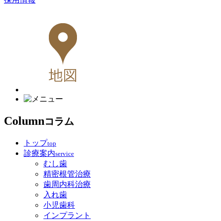
Column
コラム
トップ
top
診療案内
service
むし歯
精密根管治療
歯周内科治療
入れ歯
小児歯科
インプラント