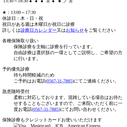
13:30～18:30
／
●
●
●
●
★
※
※
★：13:00～17:30
休診日：木・日・祝
祝日がある週は木曜日か祝日に診療
詳しくは
診療日カレンダー
又は
お知らせ
をご覧ください
各種保険取り扱い
保険診療を主軸に診療を行っています。
自由診療は選択肢の一環としてご説明し、ご希望の方
に行います。
予約優先診療
待ち時間軽減のため
ご予約はお電話(
0567-31-7885
)にてご連絡ください。
急患随時受付
柔軟に対応しております。混雑している場合はお待た
せすることもございますので、ご来院いただく前に一
度お電話(
0567-31-7885
)にてお問い合わせください。
保険診療もクレジットカードお使いいただけます