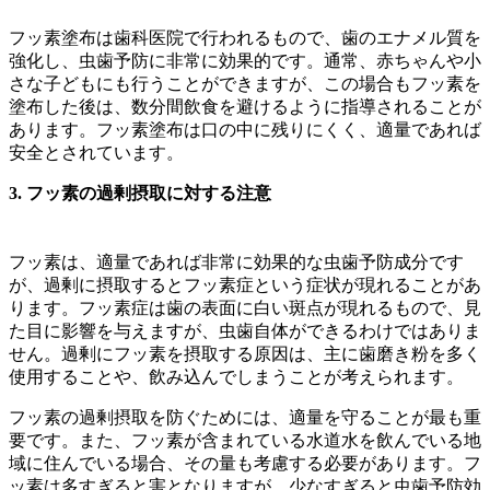
フッ素塗布は歯科医院で行われるもので、歯のエナメル質を
強化し、虫歯予防に非常に効果的です。通常、赤ちゃんや小
さな子どもにも行うことができますが、この場合もフッ素を
塗布した後は、数分間飲食を避けるように指導されることが
あります。フッ素塗布は口の中に残りにくく、適量であれば
安全とされています。
3. フッ素の過剰摂取に対する注意
フッ素は、適量であれば非常に効果的な虫歯予防成分です
が、過剰に摂取するとフッ素症という症状が現れることがあ
ります。フッ素症は歯の表面に白い斑点が現れるもので、見
た目に影響を与えますが、虫歯自体ができるわけではありま
せん。過剰にフッ素を摂取する原因は、主に歯磨き粉を多く
使用することや、飲み込んでしまうことが考えられます。
フッ素の過剰摂取を防ぐためには、適量を守ることが最も重
要です。また、フッ素が含まれている水道水を飲んでいる地
域に住んでいる場合、その量も考慮する必要があります。フ
ッ素は多すぎると害となりますが、少なすぎると虫歯予防効