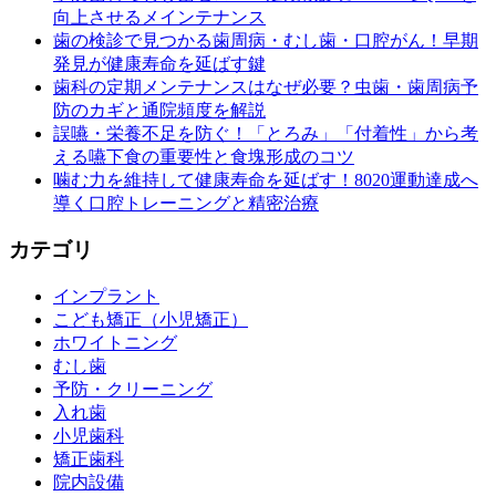
向上させるメインテナンス
歯の検診で見つかる歯周病・むし歯・口腔がん！早期
発見が健康寿命を延ばす鍵
歯科の定期メンテナンスはなぜ必要？虫歯・歯周病予
防のカギと通院頻度を解説
誤嚥・栄養不足を防ぐ！「とろみ」「付着性」から考
える嚥下食の重要性と食塊形成のコツ
噛む力を維持して健康寿命を延ばす！8020運動達成へ
導く口腔トレーニングと精密治療
カテゴリ
インプラント
こども矯正（小児矯正）
ホワイトニング
むし歯
予防・クリーニング
入れ歯
小児歯科
矯正歯科
院内設備