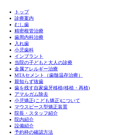
トップ
診療案内
むし歯
精密根管治療
歯周内科治療
入れ歯
小児歯科
インプラント
当院の子どもと大人の診療
金属アレルギー治療
MTAセメント（歯髄温存治療）
親知らず抜歯
歯を残す自家歯牙移植(移植・再植)
アマルガム除去
小児矯正(こども矯正)について
マウスピース型矯正装置
院長・スタッフ紹介
院内紹介
設備紹介
予約枠の確認方法