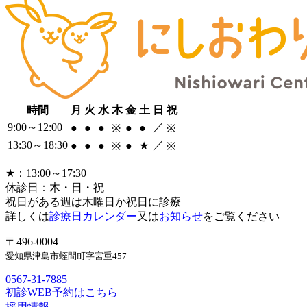
時間
月
火
水
木
金
土
日
祝
9:00～12:00
／
●
●
●
●
●
※
※
13:30～18:30
／
●
●
●
●
★
※
※
★：13:00～17:30
休診日：木・日・祝
祝日がある週は木曜日か祝日に診療
詳しくは
診療日カレンダー
又は
お知らせ
をご覧ください
〒496-0004
愛知県津島市蛭間町字宮重457
0567-31-7885
初診WEB予約はこちら
採用情報